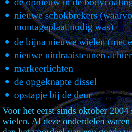
de opnieuw in de bodycoating
nieuwe schokbrekers (waarvoo
montageplaat nodig was)
de bijna nieuwe wielen (met
nieuwe uitdraaisteunen achter
markeerlichten
de opgeknapte dissel
opstapje bij de deur
Voor het eerst sinds oktober 2004 
wielen. Al deze onderdelen waren 
dan het voordeel van een goede vo