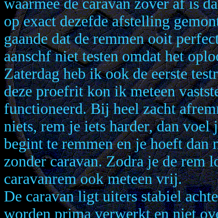
waarmee de caravan zover af is da
op exact dezefde afstelling gemont
gaande dat de remmen ooit perfect
aanschf niet testen omdat het op
Zaterdag heb ik ook de eerste tes
deze proefrit kon ik meteen vastst
functioneerd. Bij heel zacht afrem
niets, rem je iets harder, dan voel
begint te remmen en je hoeft dan n
zonder caravan. Zodra je de rem l
caravanrem ook meteen vrij.
De caravan ligt uiters stabiel ach
worden prima verwerkt en niet ov