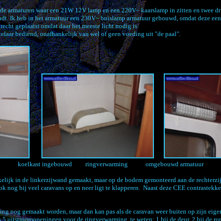
de armaturen waar een 21W 12V lamp en een 220V~ kaarslamp in zitten en twee druk
dt. Ik heb in het armatuur een 230V~ buislamp armatuur gebouwd, omdat deze een za
nrecht geplaatst omdat daar het meeste licht nodig is.
kelaar bediend, onafhankelijk van wel of geen voeding uit "de paal".
koelkast ingebouwd ringverwarming omgebouwd armatuur
elijk in de linkerzijwand gemaakt, maar op de bodem gemonteerd aan de rechterzijd
 ook nog bij veel caravans op en neer ligt te klapperen. Naast deze CEE contrastek
ting nog gemaakt worden, maar dan kan pas als de caravan weer buiten op zijn eigen 
ks 5 uitstroomopeningen voor de ringverwarming, te weten: 1 bij de deur, 2 bij de rond