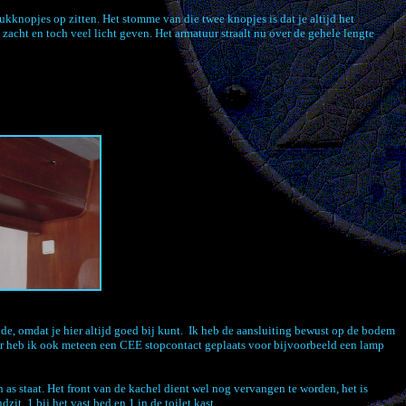
knopjes op zitten. Het stomme van die twee knopjes is dat je altijd het
cht en toch veel licht geven. Het armatuur straalt nu over de gehele lengte
e, omdat je hier altijd goed bij kunt. Ik heb de aansluiting bewust op de bodem
ker heb ik ook meteen een CEE stopcontact geplaats voor bijvoorbeeld een lamp
as staat. Het front van de kachel dient wel nog vervangen te worden, het is
zit, 1 bij het vast bed en 1 in de toilet kast.