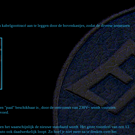
en kabelgoottracé aan te leggen door de bovenkastjes, zodat de diverse armaturen
en "paal" beschikbaar is , door de omvormer van 230V~ wordt voorzien.
evoed.
 en het waarschijnlijk de nieuwe standaard wordt. Het grote voordeel van een 13
auto ook daadwerkelijk loopt. Zo hoef je niet meer na te denken over het