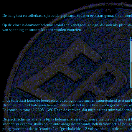
De hangkast en toiletkast zijn beide geplaatst, zodat er een start gemaak kan worde
Op de vloer is daarvoor helemaal rond een kabelgoot gelegd, die ook als 'plint' 
van spanning en stroom kunnen worden voorzien.
In de toiletkast komt de boordaccu, voeding, omvormer en stuureenheid te staan
De armaturen met halogeen lampen worden direct uit de boordaccu gevoed, de ov
Er komen in totaal 2 230V~ WCD's in de caravan, dat mijninziens ruim voldoende
De electrische installatie is bijna helemaal klaar (nog twee armaturen bij het va
Voor de stekker die straks op de auto aangesloten wordt, heb ik voor het 13 poli
polig systeem is dat je "continu" en "geschakelde" 12 volt voeding uit de auto kr