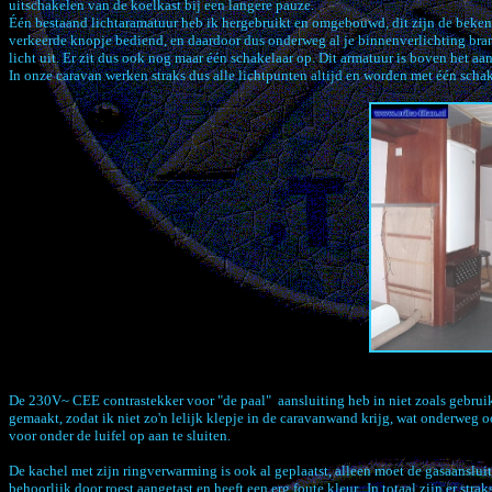
uitschakelen van de koelkast bij een langere pauze.
Één bestaand lichtaramatuur heb ik hergebruikt en omgebouwd, dit zijn de beken
verkeerde knopje bediend, en daardoor dus onderweg al je binnenverlichting bran
licht uit. Er zit dus ook nog maar één schakelaar op. Dit armatuur is boven het aa
In onze caravan werken straks dus alle lichtpunten altijd en worden met één scha
De 230V~ CEE contrastekker voor "de paal" aansluiting heb in niet zoals gebruik
gemaakt, zodat ik niet zo'n lelijk klepje in de caravanwand krijg, wat onderweg
voor onder de luifel op aan te sluiten.
De kachel met zijn ringverwarming is ook al geplaatst, alleen moet de gasaanslui
behoorlijk door roest aangetast en heeft een erg foute kleur. In totaal zijn er stra