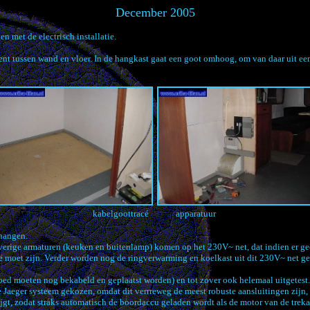
December 2005
n met de electrisch installatie.
dient tussen wand en vloer. In de hangkast gaat een goot omhoog, om van daar uit e
kabelgoottracé apparatuur
/hangen.
erige armaturen (keuken en buitenlamp) komen op het 230V~ net, dat indien er ge
 moet zijn. Verder worden nog de ringverwarming en koelkast uit dit 230V~ net g
st bed moeten nog bekabeld en geplaatst worden) en tot zover ook helemaal uitgetest.
ge Jaeger systeem gekozen, omdat dit verrreweg de meest robuste aansluitingen zijn,
ijgt, zodat straks automatisch de boordaccu geladen wordt als de motor van de trek